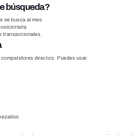
 de búsqueda?
s se busca al mes.
posicionarla.
s transaccionales.
a
 competidores directos. Puedes usar:
abezados.