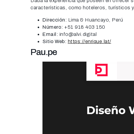
Dada la experiencia que poseen en ofrecer su
características, como hoteleros, turísticos 
Dirección:
Lima & Huancayo, Perú
Número:
+51 918 403 150
Email:
info@alvi.digital
Sitio Web:
https://enrique.lat/
Pau.pe