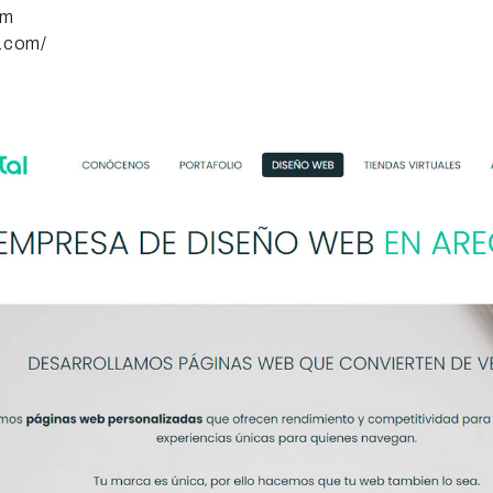
om
g.com/